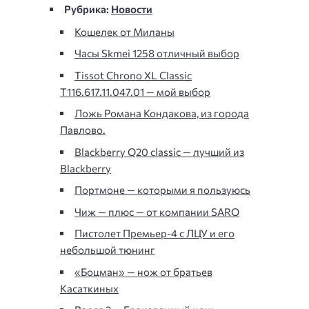
Рубрика:
Новости
Кошелек от Миланы
Часы Skmei 1258 отличный выбор
Tissot Chrono XL Classic
T116.617.11.047.01 — мой выбор
Ложь Романа Кондакова, из города
Павлово.
Blackberry Q20 classic — лучший из
Blackberry
Портмоне — которыми я пользуюсь
Чиж — плюс — от компании SARO
Пистолет Премьер-4 с ЛЦУ и его
небольшой тюнинг
«Боцман» — нож от братьев
Касаткиных