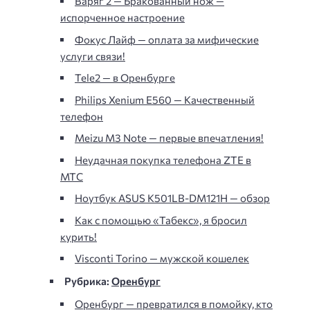
Варяг 2 — Бракованный нож —
испорченное настроение
Фокус Лайф — оплата за мифические
услуги связи!
Tele2 — в Оренбурге
Philips Xenium E560 — Качественный
телефон
Meizu M3 Note — первые впечатления!
Неудачная покупка телефона ZTE в
МТС
Ноутбук ASUS K501LB-DM121H — обзор
Как с помощью «Табекс», я бросил
курить!
Visconti Torino — мужской кошелек
Рубрика:
Оренбург
Оренбург — превратился в помойку, кто