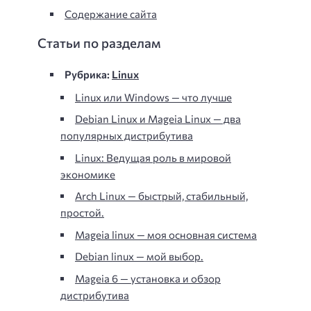
Содержание сайта
Статьи по разделам
Рубрика:
Linux
Linux или Windows — что лучше
Debian Linux и Mageia Linux — два
популярных дистрибутива
Linux: Ведущая роль в мировой
экономике
Arch Linux — быстрый, стабильный,
простой.
Mageia linux — моя основная система
Debian linux — мой выбор.
Mageia 6 — установка и обзор
дистрибутива