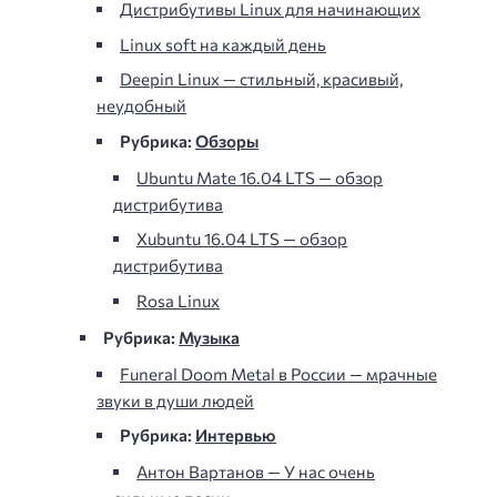
Дистрибутивы Linux для начинающих
Linux soft на каждый день
Deepin Linux — стильный, красивый,
неудобный
Рубрика:
Обзоры
Ubuntu Mate 16.04 LTS — обзор
дистрибутива
Xubuntu 16.04 LTS — обзор
дистрибутива
Rosa Linux
Рубрика:
Музыка
Funeral Doom Metal в России — мрачные
звуки в души людей
Рубрика:
Интервью
Антон Вартанов — У нас очень