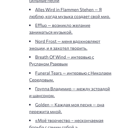
сильные песни
Alles Wird in Flammen Stehen — Я
люблю, когда музыка создает свой мир.
Effluo — возникло желание
заниматься музыкой.
Nord Frost — меня вдохновляют
эмоции, и я захотел творить.
Breath Of Wind — интервью с
Русланом Рзаевым
Funeral Tears — интервью с Николаем
Середовым.
Группа Владимир — между эстрадой
и шансоном.
Golden — Каждая моя песня — она
пережита мной.
«Моё творчество – нескончаемая
борьба с самим собой.»