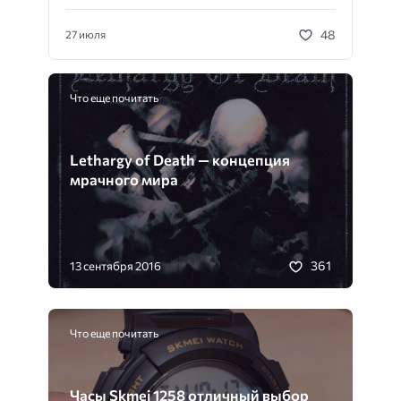
48
27 июля
Что еще почитать
Lethargy of Death — концепция
мрачного мира
361
13 сентября 2016
Что еще почитать
Часы Skmei 1258 отличный выбор