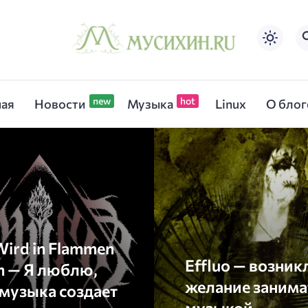
ная
Новости
Музыка
Linux
О блог
Wird in Flammen
Effluo — возник
n — Я люблю,
желание занима
 музыка создает
музыкой.