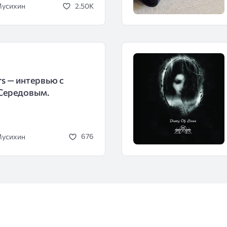
Мусихин
2.50K
rs — интервью с
Середовым.
Мусихин
676