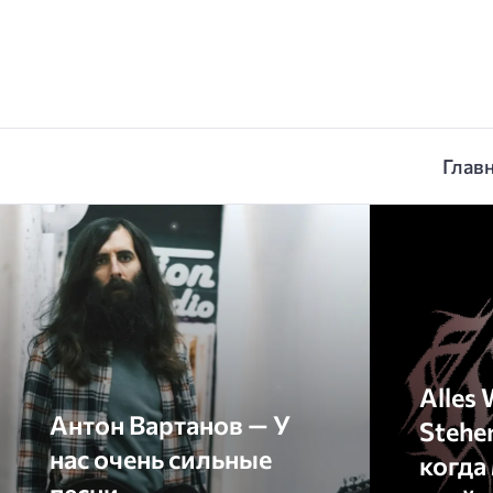
Глав
Alles 
Антон Вартанов — У
Stehe
нас очень сильные
когда
песни