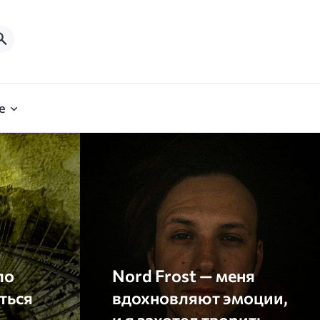
е
ло
Nord Frost — меня
ться
вдохновляют эмоции,
и я захотел творить.